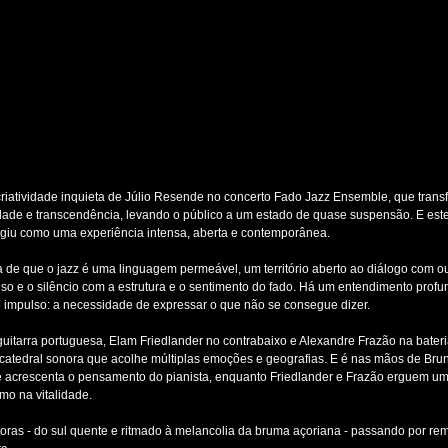
iatividade inquieta de Júlio Resende no concerto Fado Jazz Ensemble, que tran
berdade e transcendência, levando o público a um estado de quase suspensão. E es
surgiu como uma experiência intensa, aberta e contemporânea.
 de que o jazz é uma linguagem permeável, um território aberto ao diálogo com outr
so e o silêncio com a estrutura e o sentimento do fado. Há um entendimento prof
impulso: a necessidade de expressar o que não se consegue dizer.
itarra portuguesa, Elam Friedlander no contrabaixo e Alexandre Frazão na bateri
edral sonora que acolhe múltiplas emoções e geografias. E é nas mãos de Bru
e acrescenta o pensamento do pianista, enquanto Friedlander e Frazão erguem uma
omo na vitalidade.
ras - do sul quente e ritmado à melancolia da bruma açoriana - passando por remin