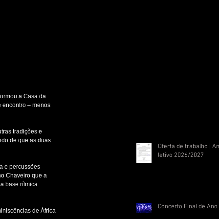
sformou a Casa da 
te encontro – menos 
as tradições e 
undo de que as duas 
Oferta de trabalho | A
letivo 2026/2027
a e percussões 
no Chaveiro que a 
 base rítmica 
Concerto Final de Ano
iscências de África 