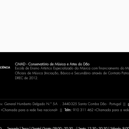
CMAD - Conservatório de Música e Artes do Dão
Escola de Ensino Artístico Especializado da Música com financiamento do Mi
Oficiais de Música (Iniciação, Básico e Secundário através de Contrato
Patro
DREC de 2012.
 Av. General Humberto Delgado N.º 5-A . 3440-325 Santa Comba Dão - Portugal ||
«Chamada para a rede fixa nacional» ||
Telm:
910 311 462 «Chamada para a rede 
 . Segunda | Terça | Quarta| Quinta: 09:00 - 20:30 : | Sexta: 12:30 - 20:30 | Sábado: 9:00