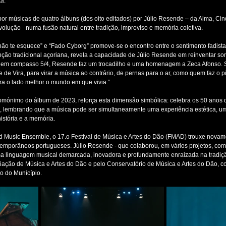
ta.
or músicas de quatro álbuns (dos oito editados) por Júlio Resende – da Alma, Ci
ução - numa fusão natural entre tradição, improviso e memória coletiva.
ão te esquece” e “Fado Cyborg” promove-se o encontro entre o sentimento fadista 
̧ão tradicional açoriana, revela a capacidade de Júlio Resende em reinventar so
to em compasso 5/4, Resende faz um trocadilho e uma homenagem a Zeca Afonso. S
ie de Vira, para virar a música ao contrário, de pernas para o ar, como quem faz o 
ara o lado melhor o mundo em que vivia.”
omónimo do álbum de 2023, reforça esta dimensão simbólica: celebra os 50 anos d
ca, lembrando que a música pode ser simultaneamente uma experiência estética, um t
stória e a memória.
Music Ensemble, o 17.o Festival de Música e Artes do Dão (FMAD) trouxe novam
mporâneos portugueses. Júlio Resende - que colaborou, em vários projetos, com
uma linguagem musical demarcada, inovadora e profundamente enraizada na tradiça
ção de Música e Artes do Dão e pelo Conservatório de Música e Artes do Dão, 
o do Município.