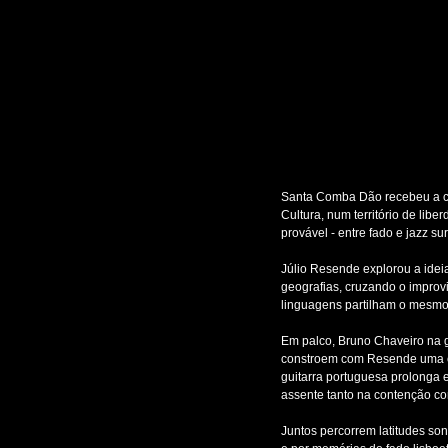
Santa Comba Dão recebeu a cr
Cultura, num território de li
provável - entre fado e jazz 
Júlio Resende explorou a ideia
geografias, cruzando o improvi
linguagens partilham o mesmo 
Em palco, Bruno Chaveiro na gu
constroem com Resende uma cat
guitarra portuguesa prolonga 
assente tanto na contenção c
Juntos percorrem latitudes sono