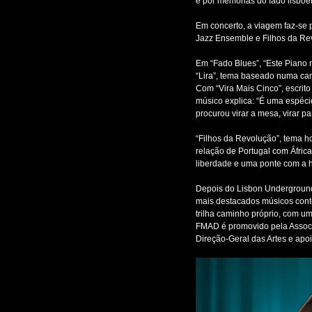
e por memórias do fado lisboe
Em concerto, a viagem faz-se p
Jazz Ensemble e Filhos da Revol
Em “Fado Blues”, “Este Piano n
“Lira”, tema baseado numa canc
Com “Vira Mais Cinco”, escri
músico explica: “É uma espéc
procurou virar a mesa, virar p
“Filhos da Revolução”, tema h
relação de Portugal com Áfri
liberdade e uma ponte com a hi
Depois do Lisbon Underground 
mais destacados músicos conte
trilha caminho próprio, com 
FMAD é promovido pela Associa
Direção-Geral das Artes e apoi