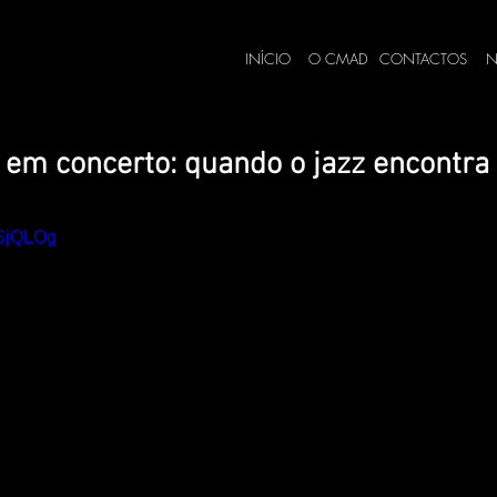
INÍCIO
O CMAD
CONTACTOS
N
 em concerto: quando o jazz encontra
zSjQLOg