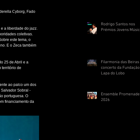
nderella Cyborg, Fado 
Rodrigo Santos nos
e a liberdade do jazz.
Prémios Jovens Músic
noridades coletivas.
obre este tema, o 
pino. E o Zeca também 
Filarmonia das Beira
o 25 de Abril e a 
concerto da Fundação
erritório de 
Lapa do Lobo
ente ao palco um dos 
 Salvador Sobral - 
Ensemble Promenade
̃o portuguesa. O 
2026
com financiamento da 