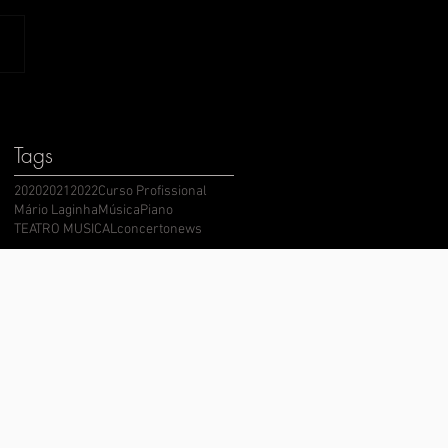
Tags
2020
2021
2022
Curso Profissional
Mário Laginha
Música
Piano
TEATRO MUSICAL
concerto
news