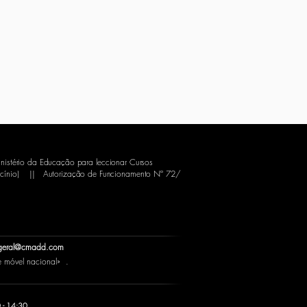
nistério da Educação para leccionar Cursos
cínio)
||
Autorização de Funcionamento Nº 72/
geral@cmadd.com
móvel nacional» .
 - 14:30