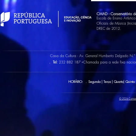
CMAD - Conservatório d
Escola de Ensino Artísti
Oficiais de Música (Inic
DREC de 2012.
Casa da Cultura - Av. General Humberto Delgado N.
.
Tel:
232 882 187 «Chamada para a rede fixa naci
HORÁRIO: . Segunda | Terça | Quarta| Quinta:
© 2026 Conse