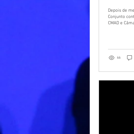
Depois de me
Conjunto cont
CMAD e Câmar
honestamente
ano letivo fo
66