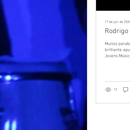
17 de jun. de 202
Rodrigo
Muitos parab
brilhante ap
Jovens Músico
Cultura de S
do Conservató
Rodrigo! Boa 
13