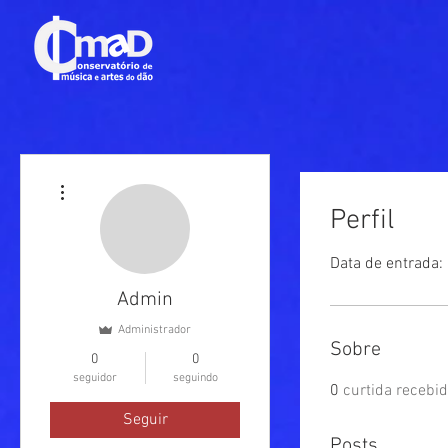
Mais ações
Perfil
Data de entrada:
Admin
Administrador
Sobre
0
0
seguidor
seguindo
0
curtida recebi
Seguir
Posts