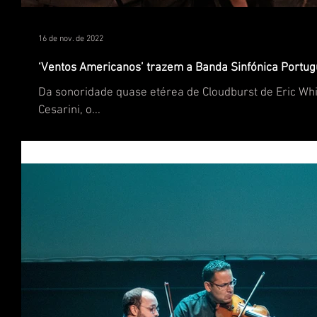
16 de nov. de 2022
‘Ventos Americanos’ trazem a Banda Sinfónica Portu
Da sonoridade quase etérea de Cloudburst de Eric Whi
Cesarini, o...