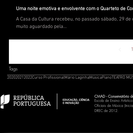
Uma noite emotiva e envolvente com o Quarteto de Co
A Casa da Cultura recebeu, no passado sábado, 29 de
muito aguardado pela...
Tags
2020
2021
2022
Curso Profissional
Mário Laginha
Música
Piano
TEATRO MU
CMAD - Conservatório d
Escola de Ensino Artísti
Oficiais de Música (Inic
DREC de 2012.