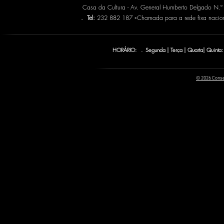
Casa da Cultura - Av. General Humberto Delgado N.
.
Tel:
232 882 187 «Chamada para a rede fixa naci
HORÁRIO: . Segunda | Terça | Quarta| Quinta:
© 2026 Conse