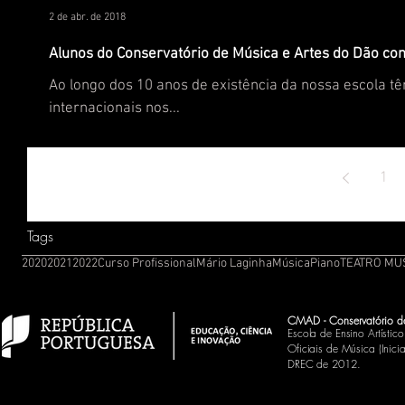
2 de abr. de 2018
Alunos do Conservatório de Música e Artes do Dão c
Ao longo dos 10 anos de existência da nossa escola t
internacionais nos...
1
Tags
2020
2021
2022
Curso Profissional
Mário Laginha
Música
Piano
TEATRO MU
CMAD - Conservatório d
Escola de Ensino Artísti
Oficiais de Música (Inic
DREC de 2012.