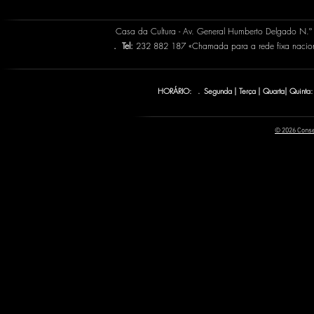
Casa da Cultura - Av. General Humberto Delgado N.
.
Tel:
232 882 187 «Chamada para a rede fixa naci
HORÁRIO: . Segunda | Terça | Quarta| Quinta:
© 2026 Conse