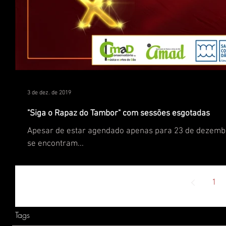
3 de dez. de 2019
"Siga o Rapaz do Tambor" com sessões esgotadas
Apesar de estar agendado apenas para 23 de dezembro
se encontram...
1
Tags