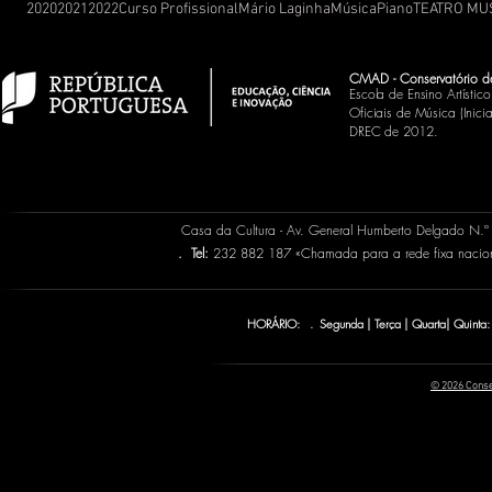
2020
2021
2022
Curso Profissional
Mário Laginha
Música
Piano
TEATRO MU
CMAD - Conservatório d
Escola de Ensino Artísti
Oficiais de Música (Inic
DREC de 2012.
Casa da Cultura - Av. General Humberto Delgado N.
.
Tel:
232 882 187 «Chamada para a rede fixa naci
HORÁRIO: . Segunda | Terça | Quarta| Quinta:
© 2026 Conse