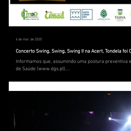
6 de mar. de 2020
Concerto Swing, Swing, Swing II na Acert, Tondela fo
Informamos que, assumindo uma postura preventiva 
de Saúde (www.dgs.pt),...