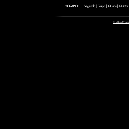
HORÁRIO: . Segunda | Terça | Quarta| Quinta:
© 2026 Conse