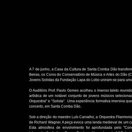
A 7 de junho, a Casa da Cultura de Santa Comba Dão transformo
Beiras, os Coros do Conservatório de Música e Artes do Dão
Jovens Solistas da Fundação Lapa do Lobo uniram-se para uma 
O Auditório Prof. Paulo Gomes acolheu o imenso taleto reuni
artística de um notável conjunto de jovens músicos selecio
Orquestral” e “Solista”.  Uma experiência formativa imersiva qu
concerto, em Santa Comba Dão.
Sob a direção do maestro Luís Carvalho, a Orquestra Filarmonia
de Richard Wagner. A peça evoca uma lenda medieval de um can
Esta atmosfera de envolvimento foi aprofundada pelo "Con