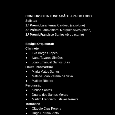
CONCURSO DA FUNDAÇÃO LAPA DO LOBO
Solistas
1.º Prémio
Lara Ferraz Cardoso (saxofone) 
2.º Prémio
Diana Amaral Marques Alves (piano) 
3.º Prémio
Francisco Santos Abreu (canto) 
Estágio Orquestral:
Clarinete
●      Eva Borges Lopes 
●      Ivana Tavares Simões
●      João Emanuel Santos Dias
Flauta Transversal
●      Maria Matos Santos 
●      Matilde João Pereira da Silva 
●      Matilde Ribeiro
Percussão
●      Afonso Santos 
●      Duarte dos Santos Morais
●      Martim Francisco Esteves Pereira
Trombone
●      Cláudio Cruz Pereira
●      Hugo Correia Pinto