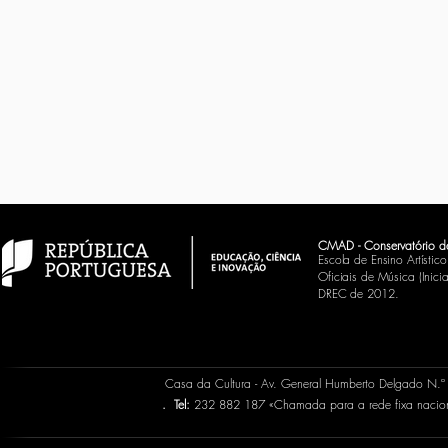
CMAD - Conservatório d
Escola de Ensino Artísti
Oficiais de Música (Inic
DREC de 2012.
Casa da Cultura - Av. General Humberto Delgado N.
.
Tel:
232 882 187 «Chamada para a rede fixa naci