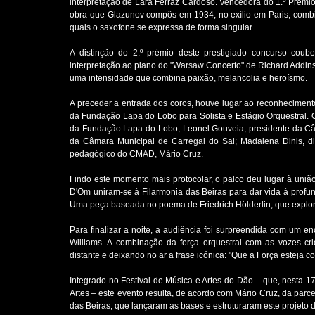
interpretação de Lara Ferraz Cardoso. Vencedora do 1.º Prémi
obra que Glazunov compôs em 1934, no exílio em Paris, comb
quais o saxofone se expressa de forma singular.
A distinção do 2.º prémio deste prestigiado concurso coub
interpretação ao piano do "Warsaw Concerto" de Richard Addinse
uma intensidade que combina paixão, melancolia e heroísmo.
A preceder a entrada dos coros, houve lugar ao reconheciment
da Fundação Lapa do Lobo para Solista e Estágio Orquestral. 
da Fundação Lapa do Lobo; Leonel Gouveia, presidente da Câ
da Câmara Municipal de Carregal do Sal; Madalena Dinis, di
pedagógico do CMAD, Mário Cruz.
Findo este momento mais protocolar, o palco deu lugar à uni
D'Om uniram-se à Filarmonia das Beiras para dar vida à profun
Uma peça baseada no poema de Friedrich Hölderlin, que explor
Para finalizar a noite, a audiência foi surpreendida com um 
Williams. A combinação da força orquestral com as vozes cr
distante e deixando no ar a frase icónica: "Que a Força esteja c
Integrado no Festival de Música e Artes do Dão – que, nesta 1
Artes – este evento resulta, de acordo com Mário Cruz, da parc
das Beiras, que lançaram as bases e estruturaram este projeto d