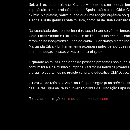
Sob a direção do professor Ricardo Monteiro, e com as duas f
espetáculo: a interpretação da obra Spain - clássico de Chick C
exímio. Na plateia, houve quase que uma reação orgânica ao q
alegria e festa geradas pela música, como se de uma extensão na
Na cronologia dos acontecimentos, sucederam-se vários  temas 
Cole, Frank Sinatra e Etta James, e de ícones mais recentes 
foram os nossos jovens alunos de canto -  Constança Marcelino,
Margarida Silva -  brilhantemente acompanhados pela orquestr
uma das peças às suas vozes e interpretações.
E quando as muitas  centenas de pessoas presentes nas duas sa
comum foi e é de missão cumprida. O facto de todos os jovens 
o orgulho que temos no projeto cultural e educativo CMAD, pote
O Festival de Música e Artes do Dão prossegue já no próximo fi
das Beiras,  que vai reunir Jovens Solistas da Fundação Lapa
Toda a programação em 
musicaeartesdodao.com/