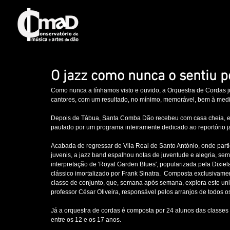
O jazz como nunca o sentiu 
Como nunca a tínhamos visto e ouvido, a Orquestra de Cordas
cantores, com um resultado, no mínimo, memorável, bem à medi
Depois de Tábua, Santa Comba Dão recebeu com casa cheia, es
pautado por um programa inteiramente dedicado ao reportório 
Acabada de regressar de Vila Real de Santo António, onde part
juvenis, a jazz band espalhou notas de juventude e alegria, sem
interpretação de 'Royal Garden Blues', popularizada pela Dixielan
clássico imortalizado por Frank Sinatra.  Composta exclusivam
classe de conjunto, que, semana após semana, explora este univ
professor César Oliveira, responsável pelos arranjos de todos 
Já a orquestra de cordas é composta por 24 alunos das classes 
entre os 12 e os 17 anos.