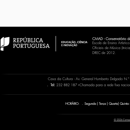
CMAD - Conservatório d
Escola de Ensino Artísti
Oficiais de Música (Inic
DREC de 2012.
Casa da Cultura - Av. General Humberto Delgado N.
.
Tel:
232 882 187 «Chamada para a rede fixa naci
HORÁRIO: . Segunda | Terça | Quarta| Quinta:
© 2026 Conse