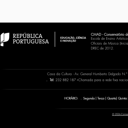
CMAD - Conservatório d
Escola de Ensino Artísti
Oficiais de Música (Inic
DREC de 2012.
Casa da Cultura - Av. General Humberto Delgado N.
.
Tel:
232 882 187 «Chamada para a rede fixa naci
HORÁRIO: . Segunda | Terça | Quarta| Quinta:
© 2026 Conse