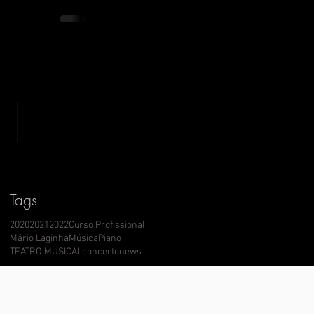
Tags
2020
2021
2022
Curso Profissional
Mário Laginha
Música
Piano
TEATRO MUSICAL
concerto
news