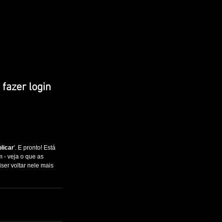
 fazer login 
licar
'. E pronto! Está 
 - veja o que as 
er voltar nele mais 