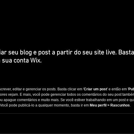
r seu blog e post a partir do seu site live. Basta
 sua conta Wix.
rever, editar e gerenciar os posts. Basta clicar em '
Criar um post
' e então em '
Pub
tores vejam. E mais, você pode gerenciar todos os comentários do seu post também
ou apague comentários e muito mais. Se você estiver trabalhando em um post e quis
 Você pode publicá-lo a qualquer momento, basta ir em 
Meu perfil > Rascunhos
.