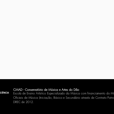
CMAD - Conservatório de Música e Artes do Dão
Escola de Ensino Artístico Especializado da Música com financiamento do Mi
Oficiais de Música (Iniciação, Básico e Secundário através de Contrato
Patro
DREC de 2012.