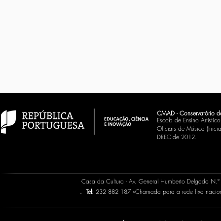
CMAD - Conservatório d
Escola de Ensino Artísti
Oficiais de Música (Inic
DREC de 2012.
Casa da Cultura - Av. General Humberto Delgado N.
.
Tel:
232 882 187 «Chamada para a rede fixa naci