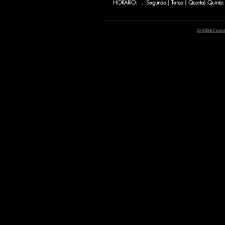
HORÁRIO: . Segunda | Terça | Quarta| Quinta:
© 2026 Conse