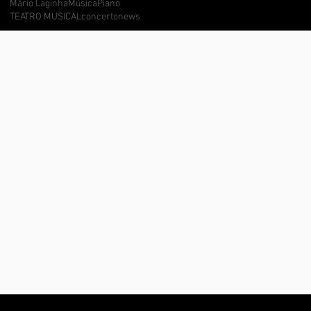
Mário Laginha
Música
Piano
TEATRO MUSICAL
concerto
news