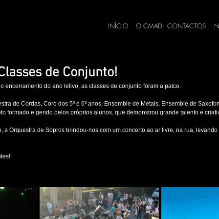
INÍCIO
O CMAD
CONTACTOS
N
Classes de Conjunto!
o encerramento do ano letivo, as classes de conjunto foram a palco.
estra de Cordas, Coro dos 5º e 6º anos, Ensemble de Metais, Ensemble de Saxofo
to formado e gerido pelos próprios alunos, que demonstrou grande talento e criati
 a Orquestra de Sopros brindou-nos com um concerto ao ar livre, na rua, levando 
tes!
lunos
#talento
#dedicação
#comunidade
#cmadd