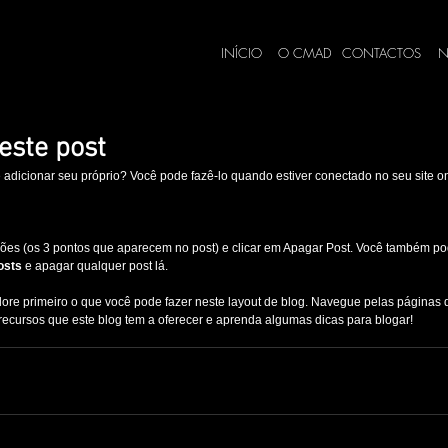
INÍCIO
O CMAD
CONTACTOS
N
este post
e adicionar seu próprio? Você pode fazê-lo quando estiver conectado no seu site o
ções (os 3 pontos que aparecem no post) e clicar em Apagar Post. Você também po
osts
 e apagar qualquer post lá.
e primeiro o que você pode fazer neste layout de blog. Navegue pelas páginas d
 recursos que este blog tem a oferecer e aprenda algumas dicas para blogar!