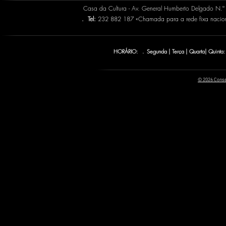
Casa da Cultura - Av. General Humberto Delgado N.
.
Tel:
232 882 187 «Chamada para a rede fixa naci
HORÁRIO: . Segunda | Terça | Quarta| Quinta:
© 2026 Conse