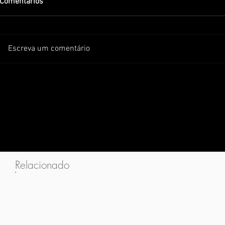
Comentários
Escreva um comentário
Relacionado