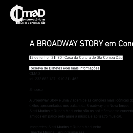
A BROADWAY STORY em Concer
12 de junho | 21h30 | Casa da Cultura de Sta Comba Dão
Reserva de Bilhetes e/ou mais informações:
CMAD
tel. 232 882 187 | 910 311 462
Sinopse
A Broadway Story é uma viagem pelas canções mais icónicas do 
êxitos apresentados nos palcos da Broadway em Nova Iorque.
Sissi Martins e Ruben Madureira são os anfitriões deste concer
amigos em palco pelo amor à música e ao teatro musical.
Interpretes: Sissi Martins e Ruben Madureira
Director Musical : Artur Guimarães