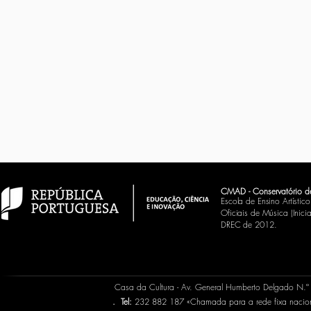
CMAD - Conservatório d
Escola de Ensino Artísti
Oficiais de Música (Inic
DREC de 2012.
Casa da Cultura - Av. General Humberto Delgado N.
.
Tel:
232 882 187 «Chamada para a rede fixa naci