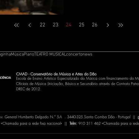
22
23
24
25
26
aginha
Música
Piano
TEATRO MUSICAL
concerto
news
CMAD - Conservatório de Música e Artes do Dão
Escola de Ensino Artístico Especializado da Música com financiamento do Mi
Oficiais de Música (Iniciação, Básico e Secundário através de Contrato
Patro
DREC de 2012.
 Av. General Humberto Delgado N.º 5-A . 3440-325 Santa Comba Dão - Portugal ||
«Chamada para a rede fixa nacional» ||
Telm:
910 311 462 «Chamada para a rede 