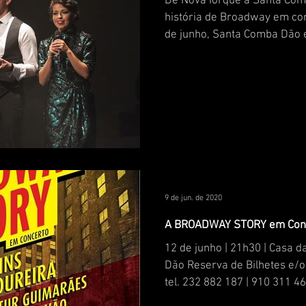
De Nova Iorque a Santa Comba Dão e Tábua: uma
história de Broadway em concerto :: Nos 
de junho, Santa Comba Dão e
9 de jun. de 2020
A BROADWAY STORY em Conce
12 de junho | 21h30 | Casa 
Dão Reserva de Bilhetes e/
tel. 232 882 187 | 910 311 46