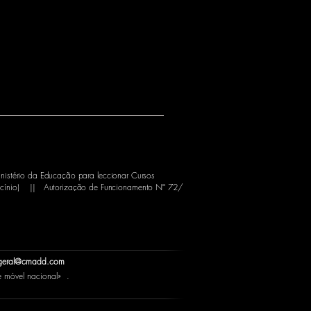
nistério da Educação para leccionar Cursos
cínio)
||
Autorização de Funcionamento Nº 72/
geral@cmadd.com
móvel nacional» .