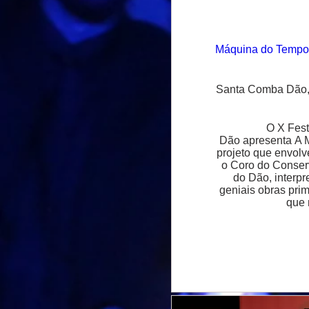
Máquina do Tempo I
Santa Comba Dão,
O X Fest
Dão apresenta A 
projeto que envolv
o Coro do Conserv
do Dão, interp
geniais obras prim
que 