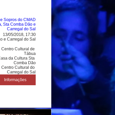
 de Sopros do CMAD
, Sta Comba Dão e
Carregal do Sal
13/05/2018, 17:30
 e Carregal do Sal
 Centro Cultural de 
Tábua

asa da Cultura Sta 
Comba Dão

 Centro Cultural do 
Carregal do Sal
Informações