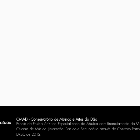
CMAD - Conservatório de Música e Artes do Dão
Escola de Ensino Artístico Especializado da Música com financiamento do Mi
Oficiais de Música (Iniciação, Básico e Secundário através de Contrato
Patro
DREC de 2012.