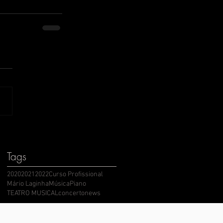
Tags
2020
2021
2022
Curso Profissional
Mário Laginha
Música
Piano
TEATRO MUSICAL
concerto
news