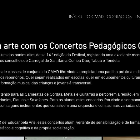
INÍCIO
O CMAD
CONTACTOS
N
a arte com os Concertos Pedagógicos
m dos pontos altos desta 14.ª edição do Festival, registando uma excelente recet
 dos concelhos de Carregal do Sal, Santa Comba Dão, Tábua e Tondela
de classes de conjunto do CMAD têm vindo a propiciar uma partilha próxima e di
os reportórios. Quer sejam realizados em escolas, quer em equipamentos culturais,
a formação musical das crianças e jovens é transversal. 
enso para as Cameratas de Cordas, Metais e Guitarras a percorrem a região, em a
netes, Flautas e Saxofones. Para os alunos estes concertos têm vindo a ser mome
com alguns instrumentos que constituem uma orquestra e com as mais variadas o
e Educar pela Arte, estes concertos aliam  vertente de sensibilização e de forma
tético e cognitivo e da própria socialização.