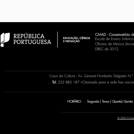
CMAD - Conservatório d
Escola de Ensino Artísti
Oficiais de Música (Inic
DREC de 2012.
Casa da Cultura - Av. General Humberto Delgado N.
.
Tel:
232 882 187 «Chamada para a rede fixa naci
HORÁRIO: . Segunda | Terça | Quarta| Quinta:
© 2026 Conse