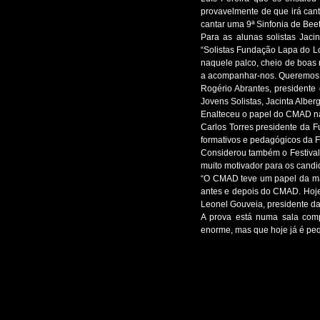
provavelmente de que irá cant
cantar uma 9ª Sinfonia de Beet
Para as alunas solistas Jaci
“Solistas Fundação Lapa do Lo
naquele palco, cheio de boas 
a acompanhar-nos. Queremos r
Rogério Abrantes, presidente
Jovens Solistas, Jacinta Albe
Enalteceu o papel do CMAD na
Carlos Torres presidente da F
formativos e pedagógicos da F
Considerou também o Festival 
muito motivador para os candi
“O CMAD teve um papel da mai
antes e depois do CMAD. Hoje
Leonel Gouveia, presidente d
A prova está numa sala comp
enorme, mas que hoje já é peq