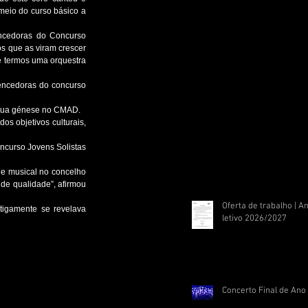
meio do curso básico a 
encedoras do Concurso 
s que as viram crescer 
 termos uma orquestra 
encedoras do concurso 
 sua génese no CMAD.
s objetivos culturais, 
ncurso Jovens Solistas 
e musical no concelho 
e qualidade”, afirmou 
Oferta de trabalho | A
igamente se revelava 
letivo 2026/2027
Concerto Final de Ano