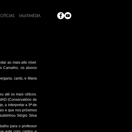
OTÍCIAS
MULTIMÉDIA
r ao mais alto nível. 
s Carvalho, os alunos 
rgaria, canto, e Maria 
 até os mais céticos. 
CMAD (Conservatório de 
 a interpretar a 9ª de 
is e que nos próximos 
blinhou Sérgio Silva 
alho para o professor 
ue este coro cantou e 