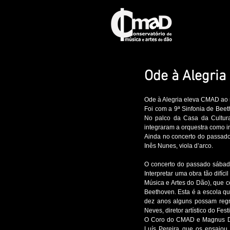
Ode à Alegria
Ode à Alegria eleva CMAD ao m
Foi com a 9ª Sinfonia de Beet
No palco da Casa da Cultura,
integraram a orquestra como i
Ainda no concerto do passado 
Inês Nunes, viola d’arco. 
O concerto do passado sábado,
Interpretar uma obra tão difí
Música e Artes do Dão), que ce
Beethoven. Esta é a escola q
dez anos alguns possam regr
Neves, diretor artístico do Festi
O Coro do CMAD e Magnus D'Om
Luís Pereira que os ensaiou n