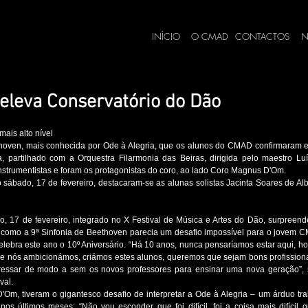
INÍCIO
O CMAD
CONTACTOS
N
 eleva Conservatório do Dão
ais alto nível
hoven, mais conhecida por Ode à Alegria, que os alunos do CMAD confirmaram esta
 partilhado com a Orquestra Filarmonia das Beiras, dirigida pelo maestro Luí
nstrumentistas e foram os protagonistas do coro, ao lado Coro Magnus D'Om.
sábado, 17 de fevereiro, destacaram-se as alunas solistas Jacinta Soares de Albe
 17 de fevereiro, integrado no X Festival de Música e Artes do Dão, surpreendeu
cil como a 9ª Sinfonia de Beethoven parecia um desafio impossível para o jovem 
lebra este ano o 10º Aniversário. “Há 10 anos, nunca pensaríamos estar aqui, hoje,
ue nós ambicionámos, criámos estes alunos, queremos que sejam bons profissiona
essar de modo a sem os novos professores para ensinar uma nova geração”, su
val. 
, tiveram o gigantesco desafio de interpretar a Ode à Alegria – um árduo trab
os últimos meses: “Não vou esconder que foi difícil, foi a coisa mais difícil q