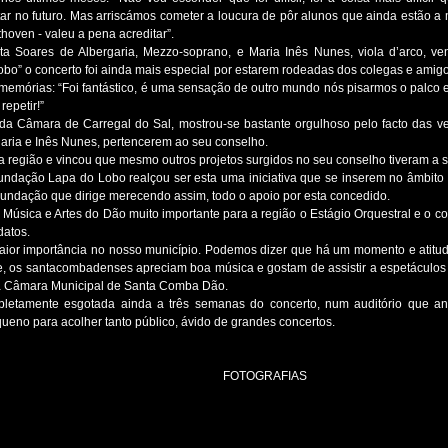
ar no futuro. Mas arriscámos cometer a loucura de pôr alunos que ainda estão a 
hoven - valeu a pena acreditar”.
nta Soares de Albergaria, Mezzo-soprano, e Maria Inês Nunes, viola d’arco, v
bo” o concerto foi ainda mais especial por estarem rodeadas dos colegas e amigo
memórias: “Foi fantástico, é uma sensação de outro mundo nós pisarmos o palco e
epetir!”
 da Câmara de Carregal do Sal, mostrou-se bastante orgulhoso pelo facto das v
rgaria e Inês Nunes, pertencerem ao seu conselho.
 região e vincou que mesmo outros projetos surgidos no seu conselho tiveram a
undação Lapa do Lobo realçou ser esta uma iniciativa que se inserem no âmbito do
undação que dirige merecendo assim, todo o apoio por esta concedido.
Música e Artes do Dão muito importante para a região o Estágio Orquestral e o co
datos.
or importância no nosso município. Podemos dizer que há um momento e atitud
, os santacombadenses apreciam boa música e gostam de assistir a espetáculos d
a Câmara Municipal de Santa Comba Dão. 
letamente esgotada ainda a três semanas do concerto, num auditório que ant
ueno para acolher tanto público, ávido de grandes concertos. 
FOTOGRAFIAS