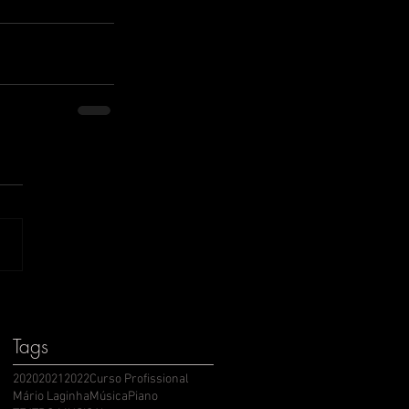
Tags
2020
2021
2022
Curso Profissional
Mário Laginha
Música
Piano