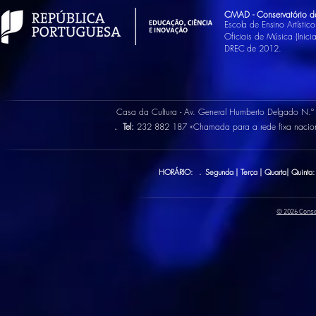
CMAD - Conservatório d
Escola de Ensino Artísti
Oficiais de Música (Inic
DREC de 2012.
Casa da Cultura - Av. General Humberto Delgado N.
.
Tel:
232 882 187 «Chamada para a rede fixa naci
HORÁRIO: . Segunda | Terça | Quarta| Quinta:
© 2026 Conse