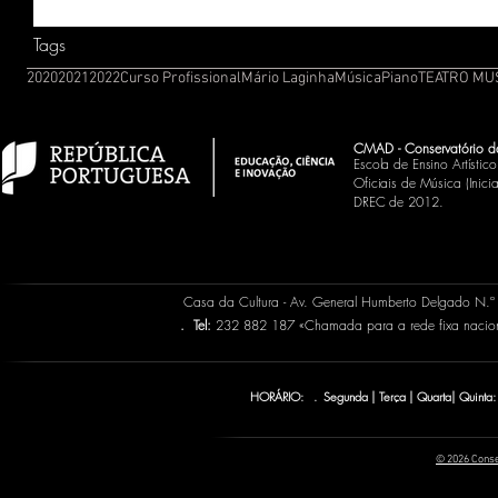
Tags
2020
2021
2022
Curso Profissional
Mário Laginha
Música
Piano
TEATRO MU
CMAD - Conservatório d
Escola de Ensino Artísti
Oficiais de Música (Inic
DREC de 2012.
Casa da Cultura - Av. General Humberto Delgado N.
.
Tel:
232 882 187 «Chamada para a rede fixa naci
HORÁRIO: . Segunda | Terça | Quarta| Quinta:
© 2026 Conse