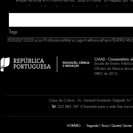
experiência em movimento. Sob o mote "O Rapaz do Ta
emoção, celebrando uma herança cultural que continua
espírito natalício num ambiente festivo e descontraído
música
Tags
2020
2021
2022
Curso Profissional
Mário Laginha
Música
Piano
TEATRO MU
CMAD - Conservatório d
Escola de Ensino Artísti
Oficiais de Música (Inic
DREC de 2012.
Casa da Cultura - Av. General Humberto Delgado N.
.
Tel:
232 882 187 «Chamada para a rede fixa naci
HORÁRIO: . Segunda | Terça | Quarta| Quinta: