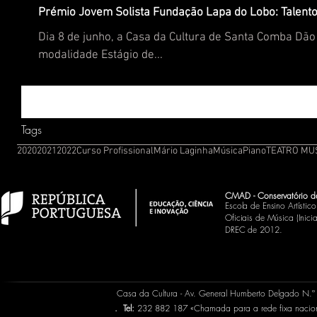
Prémio Jovem Solista Fundação Lapa do Lobo: Talent
Dia 8 de junho, a Casa da Cultura de Santa Comba Dã
modalidade Estágio de...
Tags
2020
2021
2022
Curso Profissional
Mário Laginha
Música
Piano
TEATRO MU
CMAD - Conservatório d
Escola de Ensino Artísti
Oficiais de Música (Inic
DREC de 2012.
Casa da Cultura - Av. General Humberto Delgado N.
.
Tel:
232 882 187 «Chamada para a rede fixa naci