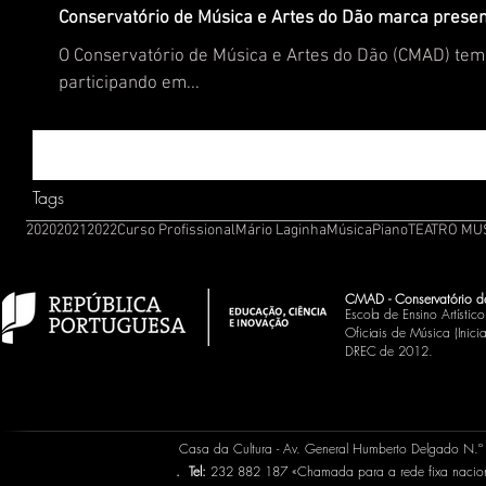
Conservatório de Música e Artes do Dão marca presen
O Conservatório de Música e Artes do Dão (CMAD) tem 
participando em...
Tags
2020
2021
2022
Curso Profissional
Mário Laginha
Música
Piano
TEATRO MU
CMAD - Conservatório d
Escola de Ensino Artísti
Oficiais de Música (Inic
DREC de 2012.
Casa da Cultura - Av. General Humberto Delgado N.
.
Tel:
232 882 187 «Chamada para a rede fixa naci