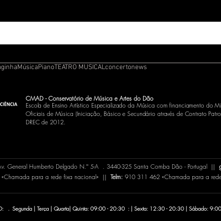
aginha
Música
Piano
TEATRO MUSICAL
concerto
news
CMAD - Conservatório de Música e Artes do Dão
Escola de Ensino Artístico Especializado da Música com financiamento do Mi
Oficiais de Música (Iniciação, Básico e Secundário através de Contrato
Patro
DREC de 2012.
 Av. General Humberto Delgado N.º 5-A . 3440-325 Santa Comba Dão - Portugal ||
«Chamada para a rede fixa nacional» ||
Telm:
910 311 462 «Chamada para a rede 
 . Segunda | Terça | Quarta| Quinta: 09:00 - 20:30 : | Sexta: 12:30 - 20:30 | Sábado: 9:00