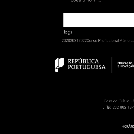
Coelho no 1º...
Tags
2020
2021
2022
Curso Profissional
Mário L
Casa da Cultura -
.
Tel:
232 882 187 
HORÁRIO: