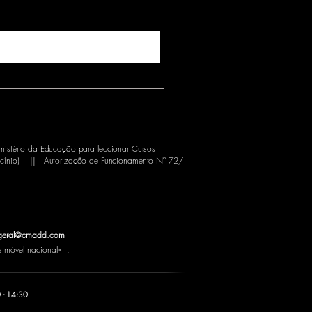
nistério da Educação para leccionar Cursos
cínio)
||
Autorização de Funcionamento Nº 72/
geral@cmadd.com
móvel nacional» .
 - 14:30